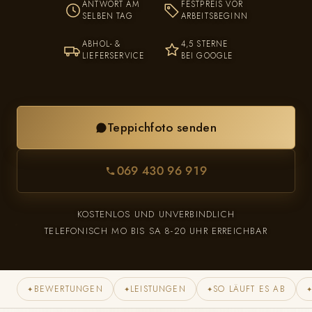
ANTWORT AM
FESTPREIS VOR
SELBEN TAG
ARBEITSBEGINN
ABHOL- &
4,5 STERNE
LIEFERSERVICE
BEI GOOGLE
Teppichfoto senden
069 430 96 919
KOSTENLOS UND UNVERBINDLICH
TELEFONISCH MO BIS SA 8-20 UHR ERREICHBAR
BEWERTUNGEN
LEISTUNGEN
SO LÄUFT ES AB
✦
✦
✦