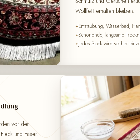
Schmutz und Gerüche heraus
Wollfett erhalten bleiben.
Entstaubung, Wasserbad, Ha
Schonende, langsame Trocknu
Jedes Stück wird vorher einze
ndlung
rden vor der
Fleck und Faser.