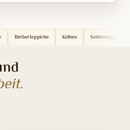
piche
Kelims
Seidenteppiche
Wollteppiche
und
eit.