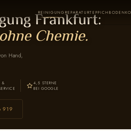
gung Frankfurt:
REINIGUNG
REPARATUR
TEPPICHBODEN
K
ohne Chemie.
 von Hand,
- &
4,5 STERNE
SERVICE
BEI GOOGLE
6 919