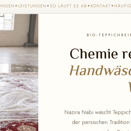
UNGEN
LEISTUNGEN
SO LÄUFT ES AB
KONTAKT
HÄUFI
✦
✦
✦
✦
BIO-TEPPICHRE
Chemie re
Handwäsc
Nazira Nabi wäscht Teppiche
der persischen Tradition