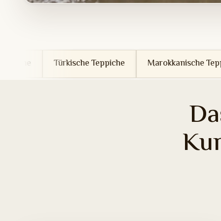
rkische Teppiche
Marokkanische Teppiche
Tunes
Da
Ku