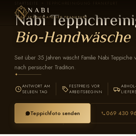
STARTSEITE
TEPPICHREINIGUNG FRANKFURT
✦
NABI
Nabi Teppichreini
TEPPICH-ATELIER FRANKFURT
Bio-Handwäsche 
Seit über 35 Jahren wäscht Familie Nabi Teppiche
nach persischer Tradition.
✦
ANTWORT AM
FESTPREIS VOR
ABHOL
SELBEN TAG
ARBEITSBEGINN
LIEFER
Teppichfoto senden
069 430 9