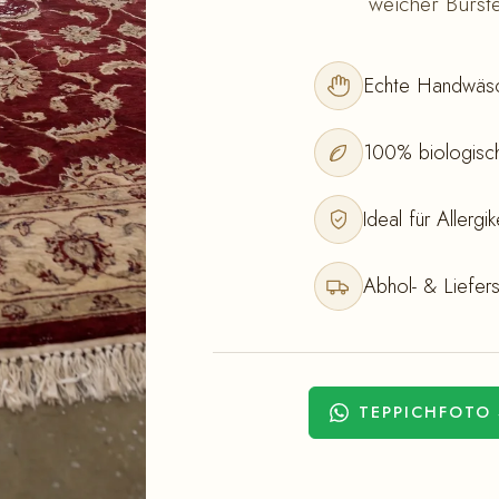
weicher Bürste
Echte Handwäsc
100% biologisch
Ideal für Allerg
Abhol- & Liefers
TEPPICHFOTO