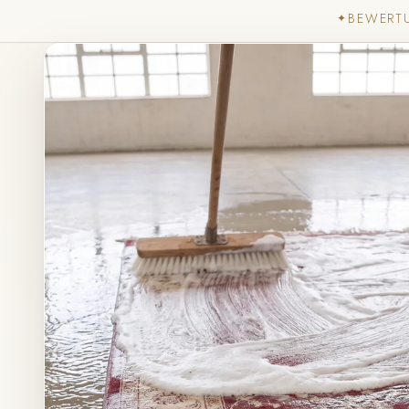
BEWERT
✦