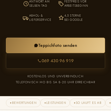
ANTWORT AM
FESTPREIS VOR
SELBEN TAG
ARBEITSBEGINN
ABHOL- &
4,5 STERNE
LIEFERSERVICE
BEI GOOGLE
Teppichfoto senden
069 430 96 919
KOSTENLOS UND UNVERBINDLICH
TELEFONISCH MO BIS SA 8-20 UHR ERREICHBAR
BEWERTUNGEN
LEISTUNGEN
SO LÄUFT ES AB
✦
✦
✦