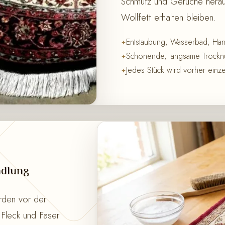
Schmutz und Gerüche heraus
Wollfett erhalten bleiben.
Entstaubung, Wasserbad, Ha
Schonende, langsame Trocknu
Jedes Stück wird vorher einze
ndlung
rden vor der
Fleck und Faser.