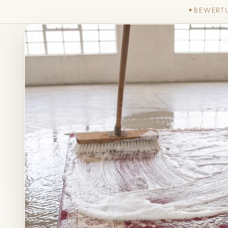
BEWERT
✦