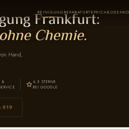
gung Frankfurt:
REINIGUNG
REPARATUR
TEPPICHBODEN
K
ohne Chemie.
 von Hand,
- &
4,5 STERNE
SERVICE
BEI GOOGLE
6 919