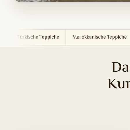
 Teppiche
Marokkanische Teppiche
Tunesische T
Da
Ku