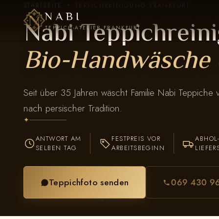
STARTSEITE
TEPPICHREINIGUNG FRANKFURT
✦
NABI
Nabi Teppichreini
TEPPICH-ATELIER FRANKFURT
Bio-Handwäsche 
Seit über 35 Jahren wäscht Familie Nabi Teppiche
nach persischer Tradition.
✦
ANTWORT AM
FESTPREIS VOR
ABHOL
SELBEN TAG
ARBEITSBEGINN
LIEFER
Teppichfoto senden
069 430 9