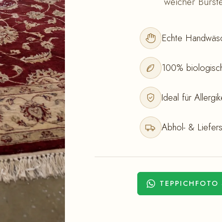
weicher Bürste
Echte Handwäsc
100% biologisch
Ideal für Allerg
Abhol- & Liefers
TEPPICHFOTO