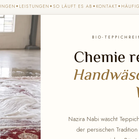
UNGEN
LEISTUNGEN
SO LÄUFT ES AB
KONTAKT
HÄUFI
✦
✦
✦
✦
BIO-TEPPICHRE
Chemie re
Handwäsc
Nazira Nabi wäscht Teppiche
der persischen Tradition