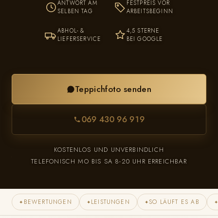
ANTWORT AM
FESTPREIS VOR
SELBEN TAG
ARBEITSBEGINN
ABHOL- &
4,5 STERNE
LIEFERSERVICE
BEI GOOGLE
Teppichfoto senden
069 430 96 919
KOSTENLOS UND UNVERBINDLICH
TELEFONISCH MO BIS SA 8-20 UHR ERREICHBAR
BEWERTUNGEN
LEISTUNGEN
SO LÄUFT ES AB
✦
✦
✦