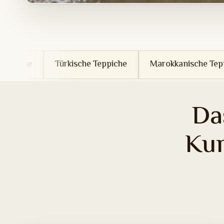
ürkische Teppiche
Marokkanische Teppiche
Tune
Da
Ku