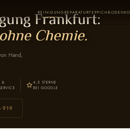
gung Frankfurt:
REINIGUNG
REPARATUR
TEPPICHBODEN
K
ohne Chemie.
 von Hand,
- &
4,5 STERNE
SERVICE
BEI GOOGLE
6 919