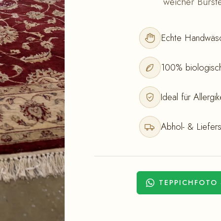
weicher Bürste
Echte Handwäsc
100% biologisch
Ideal für Allerg
Abhol- & Liefers
TEPPICHFOTO