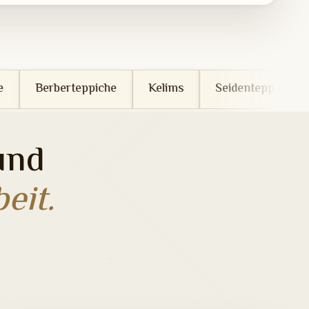
ppiche
Kelims
Seidenteppiche
Wollteppich
und
eit.