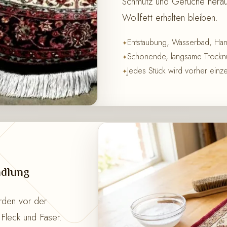
Schmutz und Gerüche heraus
Wollfett erhalten bleiben.
Entstaubung, Wasserbad, Ha
Schonende, langsame Trocknu
Jedes Stück wird vorher einze
ndlung
rden vor der
Fleck und Faser.