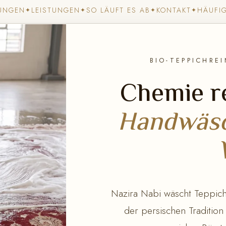
UNGEN
LEISTUNGEN
SO LÄUFT ES AB
KONTAKT
HÄUFI
✦
✦
✦
✦
BIO-TEPPICHRE
Chemie re
Handwäsc
Nazira Nabi wäscht Teppiche
der persischen Tradition