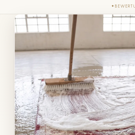
BEWERT
✦