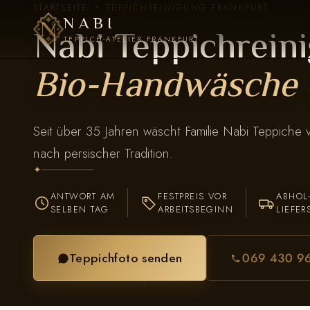
STARTSEITE
TEPPICHREINIGUNG FRANKFURT
✦
NABI
Nabi Teppichreini
TEPPICH-ATELIER FRANKFURT
Bio-Handwäsche 
Seit über 35 Jahren wäscht Familie Nabi Teppiche
nach persischer Tradition.
✦
ANTWORT AM
FESTPREIS VOR
ABHOL
SELBEN TAG
ARBEITSBEGINN
LIEFER
Teppichfoto senden
069 430 9