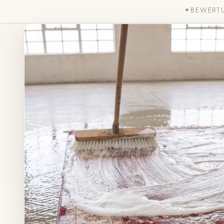
BEWERT
✦