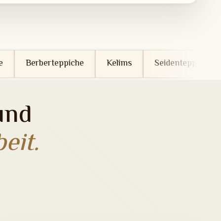
eppiche
Kelims
Seidenteppiche
Wollteppich
und
eit.