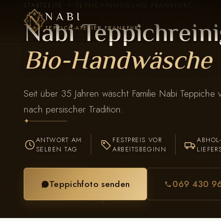
STARTSEITE
TEPPICHREINIGUNG FRANKFURT
✦
NABI
Nabi Teppichreini
TEPPICH-ATELIER FRANKFURT
Bio-Handwäsche 
Seit über 35 Jahren wäscht Familie Nabi Teppiche
nach persischer Tradition.
✦
ANTWORT AM
FESTPREIS VOR
ABHOL
SELBEN TAG
ARBEITSBEGINN
LIEFER
Teppichfoto senden
069 430 9