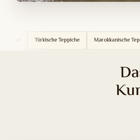
Türkische Teppiche
Marokkanische Teppiche
Tun
Da
Ku