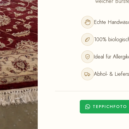
weicher Bürste
Echte Handwäsc
100% biologisch
Ideal für Allerg
Abhol- & Liefers
TEPPICHFOTO