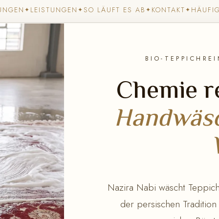
UNGEN
LEISTUNGEN
SO LÄUFT ES AB
KONTAKT
HÄUFI
✦
✦
✦
✦
BIO-TEPPICHRE
Chemie re
Handwäsc
Nazira Nabi wäscht Teppiche
der persischen Tradition