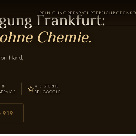
gung Frankfurt:
REINIGUNG
REPARATUR
TEPPICHBODEN
K
ohne Chemie.
 von Hand,
- &
4,5 STERNE
SERVICE
BEI GOOGLE
6 919