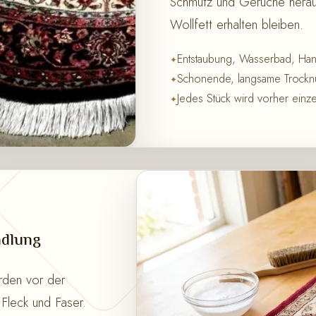
Schmutz und Gerüche heraus
Wollfett erhalten bleiben.
Entstaubung, Wasserbad, Ha
Schonende, langsame Trocknu
Jedes Stück wird vorher einze
ndlung
rden vor der
Fleck und Faser.