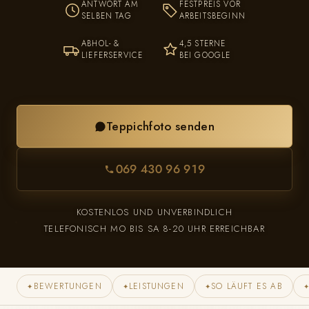
ANTWORT AM
FESTPREIS VOR
SELBEN TAG
ARBEITSBEGINN
ABHOL- &
4,5 STERNE
LIEFERSERVICE
BEI GOOGLE
Teppichfoto senden
069 430 96 919
KOSTENLOS UND UNVERBINDLICH
TELEFONISCH MO BIS SA 8-20 UHR ERREICHBAR
BEWERTUNGEN
LEISTUNGEN
SO LÄUFT ES AB
✦
✦
✦