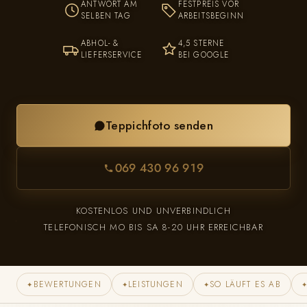
ANTWORT AM
FESTPREIS VOR
SELBEN TAG
ARBEITSBEGINN
ABHOL- &
4,5 STERNE
LIEFERSERVICE
BEI GOOGLE
Teppichfoto senden
069 430 96 919
KOSTENLOS UND UNVERBINDLICH
TELEFONISCH MO BIS SA 8-20 UHR ERREICHBAR
BEWERTUNGEN
LEISTUNGEN
SO LÄUFT ES AB
✦
✦
✦