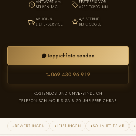
ANTWORT AM
FESTPREIS VOR
SELBEN TAG
ARBEITSBEGINN
ABHOL- &
4,5 STERNE
LIEFERSERVICE
BEI GOOGLE
Teppichfoto senden
069 430 96 919
KOSTENLOS UND UNVERBINDLICH
TELEFONISCH MO BIS SA 8-20 UHR ERREICHBAR
BEWERTUNGEN
LEISTUNGEN
SO LÄUFT ES AB
✦
✦
✦