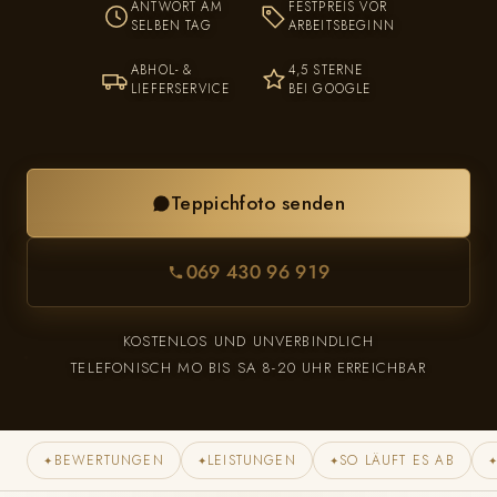
ANTWORT AM
FESTPREIS VOR
SELBEN TAG
ARBEITSBEGINN
ABHOL- &
4,5 STERNE
LIEFERSERVICE
BEI GOOGLE
Teppichfoto senden
069 430 96 919
KOSTENLOS UND UNVERBINDLICH
TELEFONISCH MO BIS SA 8-20 UHR ERREICHBAR
BEWERTUNGEN
LEISTUNGEN
SO LÄUFT ES AB
✦
✦
✦