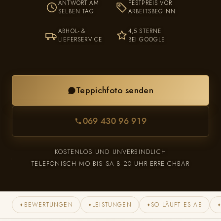
ANTWORT AM
FESTPREIS VOR
SELBEN TAG
ARBEITSBEGINN
ABHOL- &
4,5 STERNE
LIEFERSERVICE
BEI GOOGLE
Teppichfoto senden
069 430 96 919
KOSTENLOS UND UNVERBINDLICH
TELEFONISCH MO BIS SA 8-20 UHR ERREICHBAR
BEWERTUNGEN
LEISTUNGEN
SO LÄUFT ES AB
✦
✦
✦