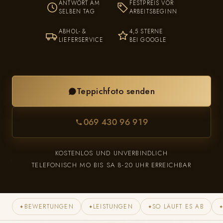
ANTWORT AM
FESTPREIS VOR
SELBEN TAG
ARBEITSBEGINN
ABHOL- &
4,5 STERNE
LIEFERSERVICE
BEI GOOGLE
Teppichfoto senden
069 430 96 919
KOSTENLOS UND UNVERBINDLICH
TELEFONISCH MO BIS SA 8-20 UHR ERREICHBAR
BEWERTUNGEN
LEISTUNGEN
SO LÄUFT ES AB
✦
✦
✦