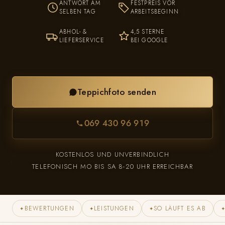
ANTWORT AM
FESTPREIS VOR
SELBEN TAG
ARBEITSBEGINN
ABHOL- &
4,5 STERNE
LIEFERSERVICE
BEI GOOGLE
Teppichfoto senden
069 430 96 919
KOSTENLOS UND UNVERBINDLICH
TELEFONISCH MO BIS SA 8-20 UHR ERREICHBAR
BEWERTUNGEN
LEISTUNGEN
SO LÄUFT ES AB
✦
✦
✦