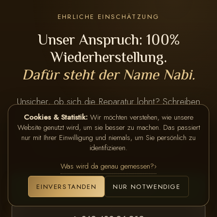
EHRLICHE EINSCHÄTZUNG
Unser Anspruch: 100%
Wiederherstellung.
Dafür steht der Name Nabi.
Unsicher, ob sich die Reparatur lohnt? Schreiben
Sie uns. Wir sehen uns den Schaden an, sagen
Cookies & Statistik:
Wir möchten verstehen, wie unsere
Website genutzt wird, um sie besser zu machen. Das passiert
Ihnen ehrlich, was sinnvoll ist, und nennen einen
nur mit Ihrer Einwilligung und niemals, um Sie persönlich zu
Festpreis, bevor Sie sich entscheiden.
identifizieren.
Was wird da genau gemessen?
EINVERSTANDEN
NUR NOTWENDIGE
Schadenfoto senden