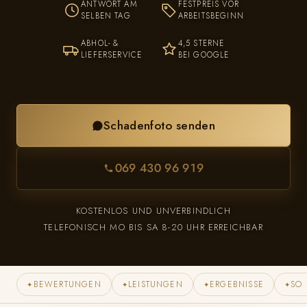
ANTWORT AM
FESTPREIS VOR
SELBEN TAG
ARBEITSBEGINN
ABHOL- &
4,5 STERNE
LIEFERSERVICE
BEI GOOGLE
Schadenfoto senden
069 430 96 919
KOSTENLOS UND UNVERBINDLICH
TELEFONISCH MO BIS SA 8-20 UHR ERREICHBAR
BEWERTUNGEN
LEISTUNGEN
ERGEBNISSE
SO 
✦
✦
✦
✦