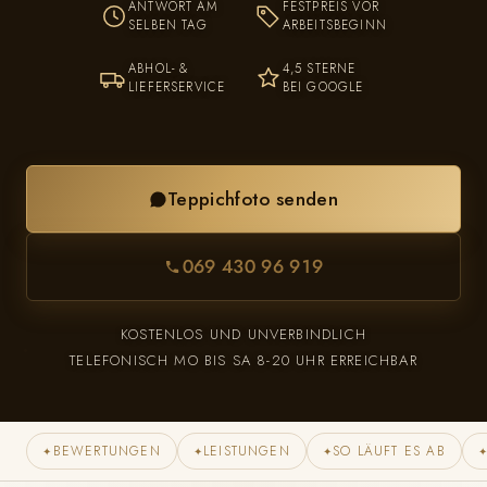
ANTWORT AM
FESTPREIS VOR
SELBEN TAG
ARBEITSBEGINN
ABHOL- &
4,5 STERNE
LIEFERSERVICE
BEI GOOGLE
Teppichfoto senden
069 430 96 919
KOSTENLOS UND UNVERBINDLICH
TELEFONISCH MO BIS SA 8-20 UHR ERREICHBAR
BEWERTUNGEN
LEISTUNGEN
SO LÄUFT ES AB
✦
✦
✦