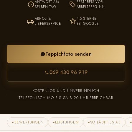
ANTWORT AM
FESTPREIS VOR
SELBEN TAG
ARBEITSBEGINN
ABHOL- &
4,5 STERNE
LIEFERSERVICE
BEI GOOGLE
Teppichfoto senden
069 430 96 919
KOSTENLOS UND UNVERBINDLICH
TELEFONISCH MO BIS SA 8-20 UHR ERREICHBAR
BEWERTUNGEN
LEISTUNGEN
SO LÄUFT ES AB
✦
✦
✦