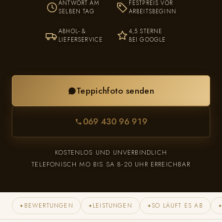
ANTWORT AM
FESTPREIS VOR
SELBEN TAG
ARBEITSBEGINN
ABHOL- &
4,5 STERNE
LIEFERSERVICE
BEI GOOGLE
Teppichfoto senden
069 430 96 919
KOSTENLOS UND UNVERBINDLICH
TELEFONISCH MO BIS SA 8-20 UHR ERREICHBAR
BEWERTUNGEN
LEISTUNGEN
SO LÄUFT ES AB
✦
✦
✦