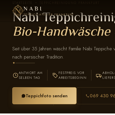
STARTSEITE
TEPPICHREINIGUNG FRANKFURT
✦
NABI
Nabi Teppichreini
TEPPICH-ATELIER FRANKFURT
Bio-Handwäsche 
Seit über 35 Jahren wäscht Familie Nabi Teppiche
nach persischer Tradition.
✦
ANTWORT AM
FESTPREIS VOR
ABHOL
SELBEN TAG
ARBEITSBEGINN
LIEFER
Teppichfoto senden
069 430 9