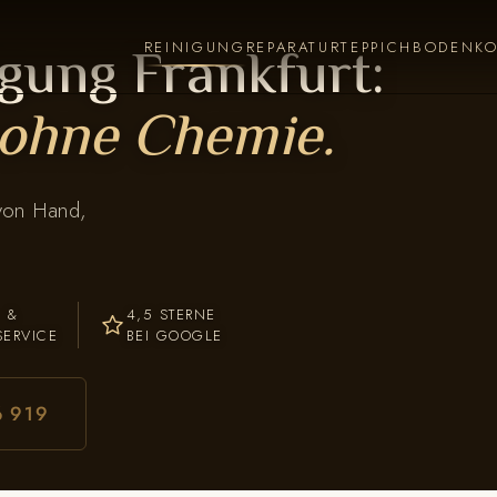
gung Frankfurt:
REINIGUNG
REPARATUR
TEPPICHBODEN
K
ohne Chemie.
 von Hand,
- &
4,5 STERNE
SERVICE
BEI GOOGLE
6 919