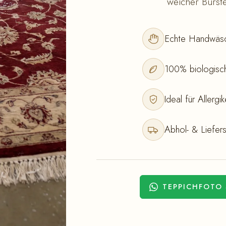
weicher Bürste
Echte Handwäsc
100% biologisch
Ideal für Allerg
Abhol- & Liefers
TEPPICHFOTO