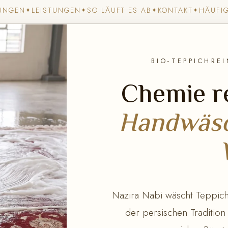
UNGEN
LEISTUNGEN
SO LÄUFT ES AB
KONTAKT
HÄUFI
✦
✦
✦
✦
BIO-TEPPICHRE
Chemie re
Handwäsc
Nazira Nabi wäscht Teppiche
der persischen Tradition