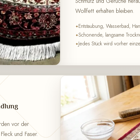
Schmutz und Gerüche heraus
Wollfett erhalten bleiben.
Entstaubung, Wasserbad, Ha
Schonende, langsame Trocknu
Jedes Stück wird vorher einze
ndlung
rden vor der
Fleck und Faser.