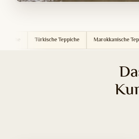
ürkische Teppiche
Marokkanische Teppiche
Tune
Da
Ku