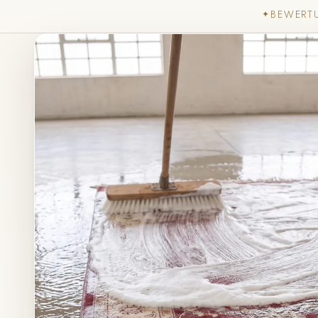
BEWERT
✦