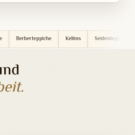
ppiche
Kelims
Seidenteppiche
Wollteppich
und
eit.